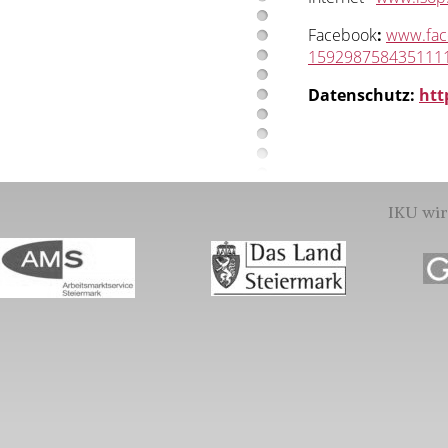
Facebook
:
www.fac
159298758435111
Datenschutz:
htt
IKU wir