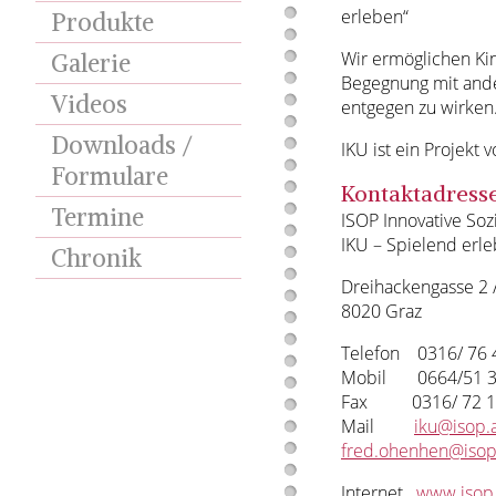
erleben“
Produkte
Wir ermöglichen Kin
Galerie
Begegnung mit ande
Videos
entgegen zu wirken
Downloads /
IKU ist ein Projekt
Formulare
Kontaktadress
Termine
ISOP Innovative So
IKU – Spielend erl
Chronik
Dreihackengasse 2 /
8020 Graz
Telefon 0316/ 76 
Mobil 0664/51 3
Fax 0316/ 72 10
Mail
iku@isop.
fred.ohenhen@isop
Internet
www.isop.