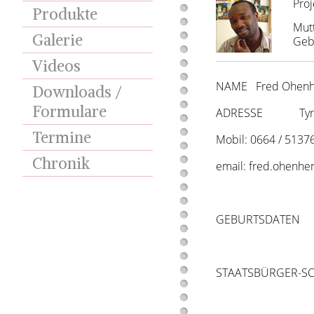
Proj
Produkte
Mut
Galerie
Gebo
Videos
NAME Fred Ohen
Downloads /
Formulare
ADRESSE Tyroltgas
Termine
Mobil: 0664 / 5137
Chronik
email: fred.ohenhe
GEBURTSDATEN 14.
STAATSBÜRGER-SCH