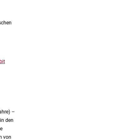
ischen
bit
ahre) –
 in den
he
n von