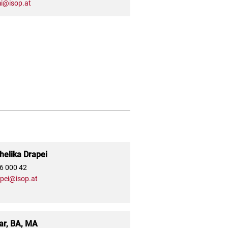
i@isop.at
elika Drapei
46 000 42
apei@isop.at
ar, BA, MA