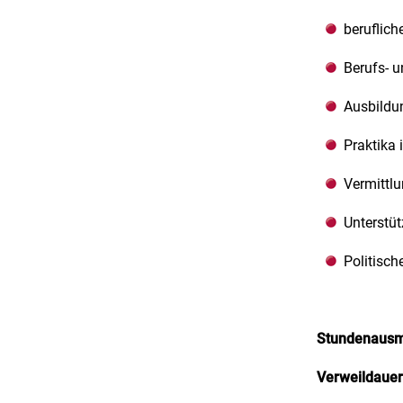
beruflich
Berufs- u
Ausbildu
Praktika 
Vermittl
Unterstü
Politisch
Stundenausm
Verweildauer