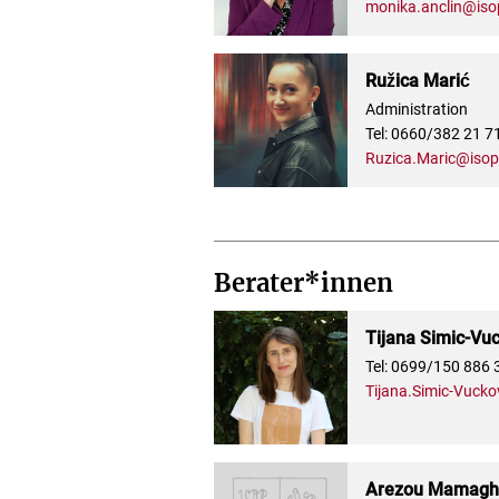
monika.anclin@iso
Ružica Marić
Administration
Tel: 0660/382 21 7
Ruzica.Maric@isop
Berater*innen
Tijana Simic-Vu
Tel: 0699/150 886 
Tijana.Simic-Vucko
Arezou Mamagha