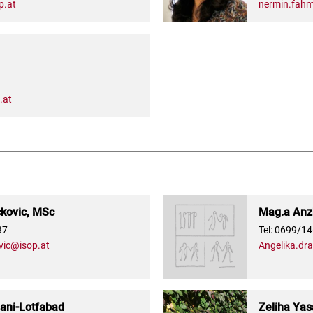
p.at
nermin.fahm
1
.at
ckovic, MSc
Mag.a Anzh
37
Tel: 0699/1
vic@isop.at
Angelika.dr
ni-Lotfabad
Zeliha Yas