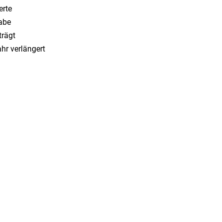
erte
habe
trägt
hr verlängert