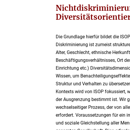
Nichtdiskriminier
Diversitätsorienti
Die Grundlage hierfür bildet die ISO
Diskriminierung
ist
zumeist
struktur
Alter, Geschlecht, ethnische Herkunft
Beschäftigungsverhältnisses, Ort de
Einrichtung etc.) Diversitätsdimensi
Wissen, um Benachteiligungseffekte 
Struktur
und
Verhalten
zu übersetze
Kontexts wird von ISOP fokussiert,
der Ausgrenzung bestimmt ist.
Wir g
wechselseitiger Prozess, der von al
erfordert.
Voraussetzungen für ein i
und soziale Gleichstellung all
er Men