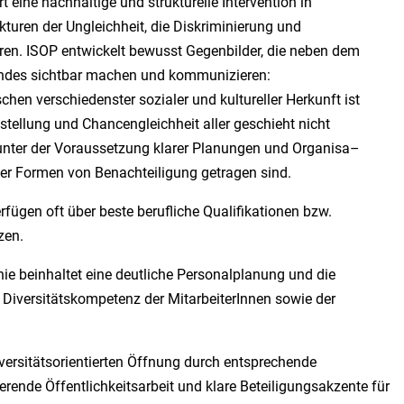
t e
ine nachhaltige und strukturelle Intervention in
ukturen der Ungleichheit, die Diskriminierung und
ren.
ISOP entwickelt bewusst Gegenbilder,
die neben dem
endes sichtbar machen und kommunizieren:
n verschiedenster sozialer und kultureller Herkunft ist
stellung und Chancengleichheit aller geschieht nicht
 unter der Voraussetzung klarer Planungen und Organisa
–
ber Formen
von
Benach
teiligung getragen sind.
rfügen oft über beste berufliche Qualifikationen
bzw.
zen.
inie beinhaltet eine deutliche Personal
planung und die
 Diversit
äts
kompetenz der MitarbeiterInnen sowie der
versit
äts
orientierten
Öffnung
durch
entsprechende
ierende
Öffentlichkeitsarbeit und klare Beteiligungsakzente
für