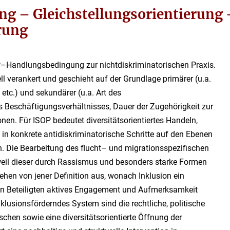
ung
–
Gleichstellungsorientierung
erung
P
–
Handlungsbedingung zur
nicht
diskriminatorischen Praxis.
ell verankert und geschieht
auf der Grundlage primärer (u.a.
 etc.) und sekundärer (u.a. Art des
s Beschäftigungsverhältnisses, Dauer der Zugehörigkeit zur
onen.
Für ISOP bedeutet
diversitätsorientiertes Handeln,
in konkrete antidiskrimina
torische Schritte auf den Ebenen
n.
Die Bearbeitung des
flucht
–
und
migrationsspezifischen
 weil dieser durch Rassismus und besonders starke Formen
ehen von jener Definition aus, wonach
Inklusion ein
len Beteiligten aktives Engagement und Aufmerksamkeit
nklusionsförderndes
System sind die rechtliche, politische
schen sowie eine diversitäts
orientierte Öffnung der