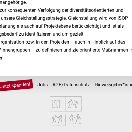
enangehörige
.
 zur konsequenten Verfolgung der diversit
äts
orientierten und
t unsere Gleichstellungsstrategie. Gleichstellung wird von ISOP
nung als auch auf Projektebene berücksichtigt und ist als
bedarf zu identifizieren und um gezielt
rganisation bzw. in den Projekten
–
auch in Hinblick auf das
*i
nnengruppen
–
zu definieren und zielorientierte Maßnahmen
i
en
Jetzt spenden!
Jobs
AGB/Datenschutz
Hinweisgeber*inn