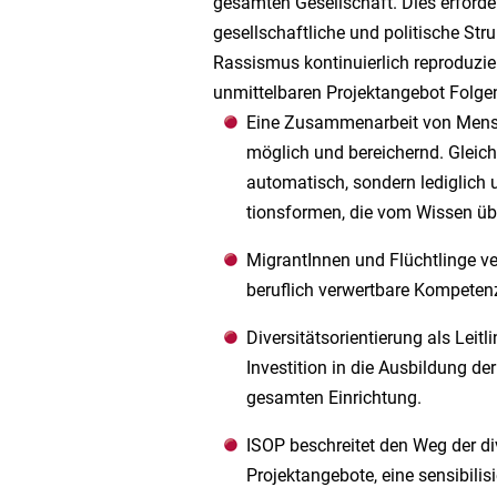
gesamten Gesellschaft. Dies erforder
gesellschaftliche und politische Str
Rassismus kontinuierlich reproduzie
unmittelbaren Projektangebot Folg
Eine Zusammenarbeit von Mensche
möglich und bereichernd.
Gleich
automatisch, sondern lediglich
tionsformen, die vom Wissen ü
MigrantInnen und Flüchtlinge ve
beruflich verwertbare Kompeten
Diversitätsorientierung
als Leitl
Investition in die Ausbildung der
gesamten Einrichtung.
ISOP
beschreitet
den
Weg
der
di
Projektangebote, eine sensibilis