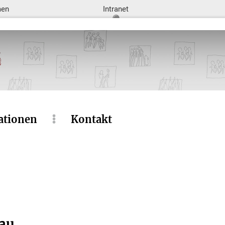
men
Intranet
ationen
Kontakt
hau