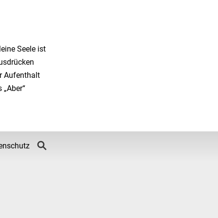
ine Seele ist
ausdrücken
r Aufenthalt
s „Aber“
enschutz