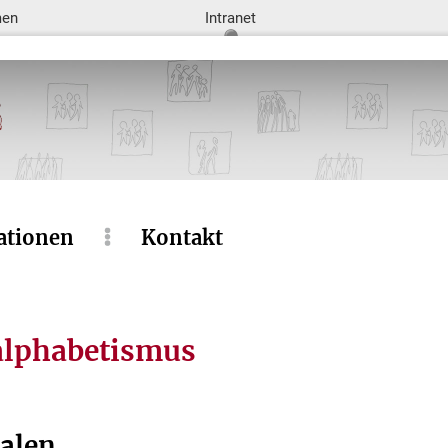
men
Intranet
ationen
Kontakt
alphabetismus
nalen