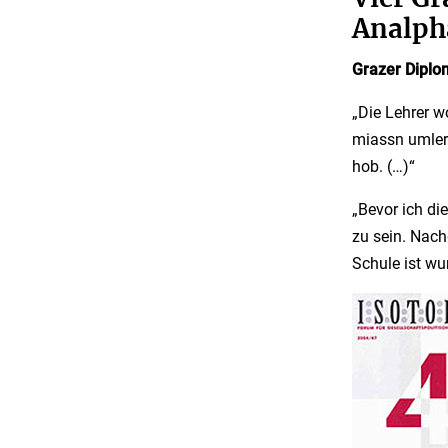
Analph
Grazer Diplo
„Die Lehrer wo
miassn umlern
hob. (…)“
„Bevor ich di
zu sein. Nach
Schule ist wu