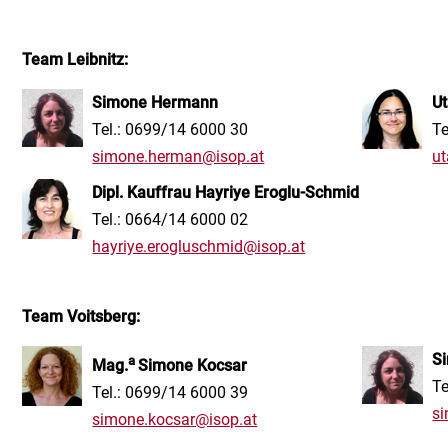
Team Leibnitz:
Simone Hermann
U
Tel.: 0699/14 6000 30
Te
simone.herman@isop.at
ut
Dipl. Kauffrau Hayriye Eroglu-Schmid
Tel.: 0664/14 6000 02
hayriye.erogluschmid@isop.at
Team Voitsberg:
S
a
Mag.
Simone Kocsar
Te
Tel.: 0699/14 6000 39
s
simone.kocsar@isop.at