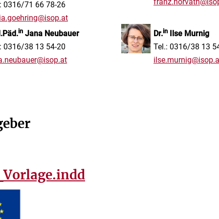
franz.horvath@iso
.: 0316/71 66 78-26
via.goehring@isop.at
in
in
l.Päd.
Jana Neubauer
Dr.
Ilse Murnig
.: 0316/38 13 54-20
Tel.: 0316/38 13 5
a.neubauer@isop.at
ilse.murnig@isop.a
geber