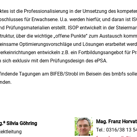
ektes ist die Professionalisierung in der Umsetzung des kompete
bschlusses für Erwachsene. U.a. werden hierfür, und daran ist ISO
und Prüfungsmaterialien erstellt. ISOP entwickelt in der Steiermar
truktur, über die wichtige „offene Punkte“ zum Austausch komm
einsame Optimierungsvorschläge und Lösungen erarbeitet werde
rkeinrichtungen entwickeln z.B. ein Fortbildungsangebot für Pr
n sich exklusiv mit dem Prüfungsdesign des ePSA.
tfindende Tagungen am BIFEB/Strobl im Beisein des bmbfs soll
nden.
Mag. Franz Horva
a
g.
Silvia Göhring
Tel.: 0316/38 13 5
jektleitung