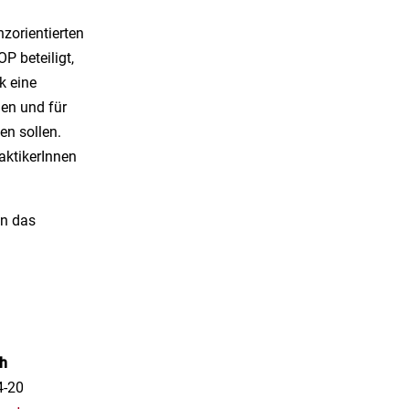
nzorientierten
P beteiligt,
k eine
en und für
n sollen.
aktikerInnen
en das
th
4-20