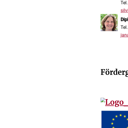
Tel
sil
Dip
Tel
jan
Förder