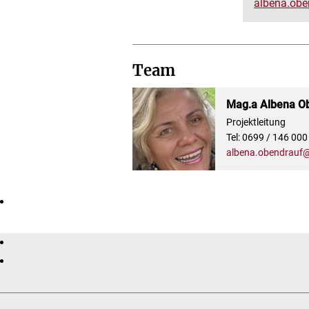
albena.obe
Team
Mag.a Albena O
Projektleitung
Tel: 0699 / 146 000
albena.obendrauf@