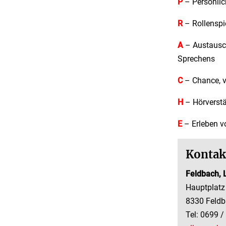
P
– Persönlic
R
– Rollenspi
A
– Austausch
Sprechens
C
– Chance, v
H
– Hörverstä
E
– Erleben v
Kontak
Feldbach, L
Hauptplatz
8330 Feld
Tel: 0699 