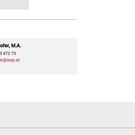
fer, M.A.
13 472 73
er@isop.at