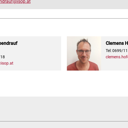
ndrauf@isop.at
bendrauf
Clemens Ho
Tel: 0699/1
 18
clemens.hof
isop.at