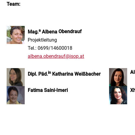
Team:
a
Mag.
Albena
Obendrauf
Projektleitung
Tel.: 0699/14600018
albena.obendrauf@isop.at
A
in
Dipl. Päd.
Katharina Weißbacher
Fatima Saini-Imeri
X