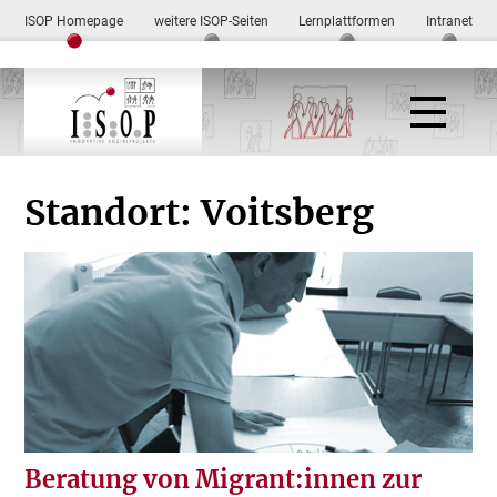
ISOP Homepage
weitere ISOP-Seiten
Lernplattformen
Intranet
Standort:
Voitsberg
Beratung von Migrant:innen zur