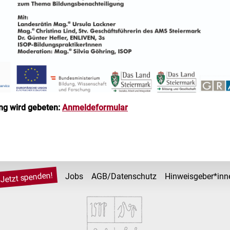
g wird gebeten:
Anmeldeformular
Jetzt spenden!
Jobs
AGB/Datenschutz
Hinweisgeber*inn