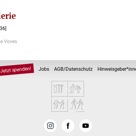
erie
=36]
ne Voves
Jetzt spenden!
Jobs
AGB/Datenschutz
Hinweisgeber*inn