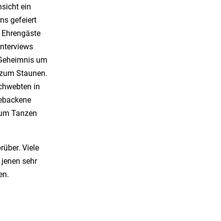
sicht ein
ns gefeiert
 Ehrengäste
nterviews
 Geheimnis um
 zum Staunen.
chwebten in
gebackene
zum Tanzen
über. Viele
 jenen sehr
en.