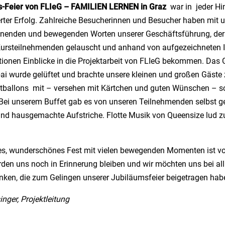
s-Feier von FLIeG – FAMILIEN LERNEN in Graz
war in jeder Hin
er Erfolg. Zahlreiche Besucherinnen und Besucher haben mit u
nenden und bewegenden Worten unserer Geschäftsführung, der
Kursteilnehmenden gelauscht und anhand von aufgezeichneten I
tionen Einblicke in die Projektarbeit von FLIeG bekommen. Das
ai wurde gelüftet und brachte unsere kleinen und großen Gäste
tballons mit – versehen mit Kärtchen und guten Wünschen – s
Bei unserem Buffet gab es von unseren Teilnehmenden selbst 
nd hausgemachte Aufstriche. Flotte Musik von Queensize lud 
es, wunderschönes Fest mit vielen bewegenden Momenten ist vor
den uns noch in Erinnerung bleiben und wir möchten uns bei all
nken, die zum Gelingen unserer Jubiläumsfeier beigetragen hab
inger, Projektleitung