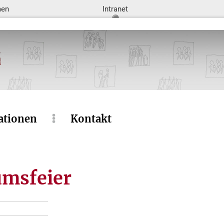
men
Intranet
ationen
Kontakt
umsfeier