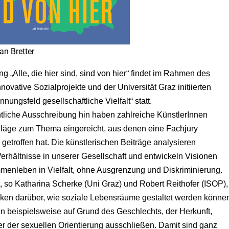
ian Bretter
ng „Alle, die hier sind, sind von hier“ findet im Rahmen des
novative Sozialprojekte und der Universität Graz initiierten
nungsfeld gesellschaftliche Vielfalt“ statt.
ntliche Ausschreibung hin haben zahlreiche KünstlerInnen
hläge zum Thema eingereicht, aus denen eine Fachjury
getroffen hat. Die künstlerischen Beiträge analysieren
rhältnisse in unserer Gesellschaft und entwickeln Visionen
menleben in Vielfalt, ohne Ausgrenzung und Diskriminierung.
t, so Katharina Scherke (Uni Graz) und Robert Reithofer (ISOP),
ken darüber, wie soziale Lebensräume gestaltet werden könne
n beispielsweise auf Grund des Geschlechts, der Herkunft,
er der sexuellen Orientierung ausschließen. Damit sind ganz