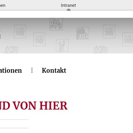
men
Intranet
ationen
Kontakt
IND VON HIER