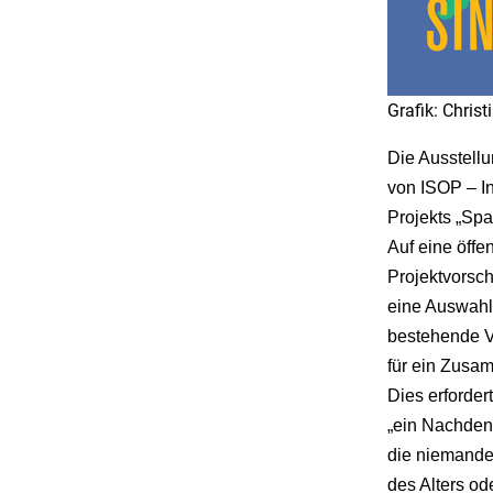
Grafik: Christ
Die Ausstellu
von ISOP – In
Projekts „Span
Auf eine öffe
Projektvorsc
eine Auswahl 
bestehende Ve
für ein Zusam
Dies erforder
„ein Nachden
die niemande
des Alters od