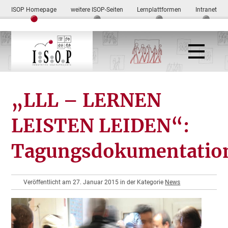
ISOP Homepage
weitere ISOP-Seiten
Lernplattformen
Intranet
„LLL – LERNEN
LEISTEN LEIDEN“:
Tagungsdokumentatio
Veröffentlicht am 27. Januar 2015 in der Kategorie
News