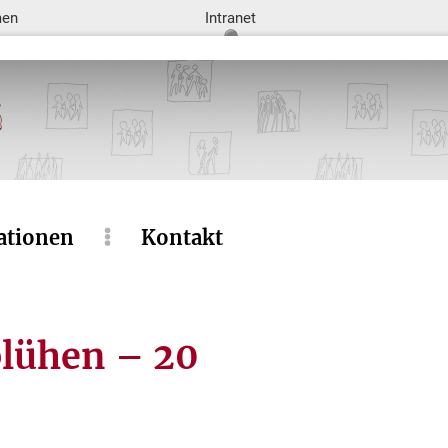
men
Intranet
ationen
Kontakt
blühen – 20