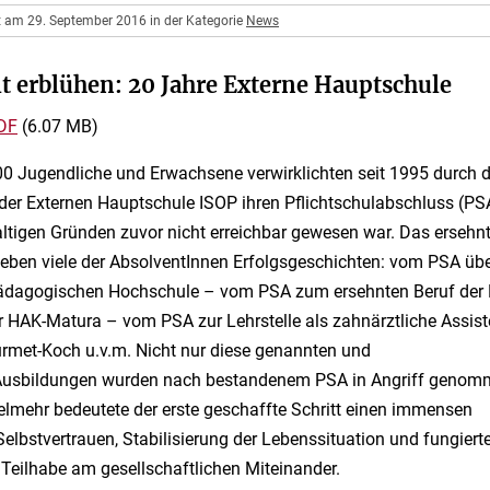
ht am 29. September 2016 in der Kategorie
News
alt erblühen: 20 Jahre Externe Hauptschule
DF
(6.07 MB)
0 Jugendliche und Erwachsene verwirklichten seit 1995 durch 
er Externen Hauptschule ISOP ihren Pflichtschulabschluss (PSA)
tigen Gründen zuvor nicht erreichbar gewesen war. Das ersehnt
eben viele der AbsolventInnen Erfolgsgeschichten: vom PSA übe
ädagogischen Hochschule – vom PSA zum ersehnten Beruf der P
r HAK-Matura – vom PSA zur Lehrstelle als zahnärztliche Assis
met-Koch u.v.m. Nicht nur diese genannten und
 Ausbildungen wurden nach bestandenem PSA in Angriff geno
elmehr bedeutete der erste geschaffte Schritt einen immensen
lbstvertrauen, Stabilisierung der Lebenssituation und fungierte
ur Teilhabe am gesellschaftlichen Miteinander.