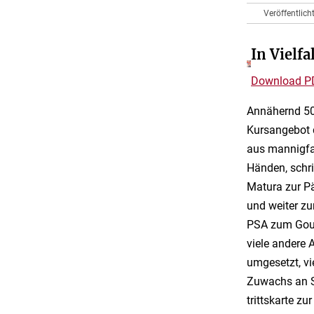
Veröffentlic
In Vielf
Download P
Annähernd 50
Kursangebot d
aus mannigfal
Händen, schri
Matura zur P
und weiter zu
PSA zum Gour
viele andere
umgesetzt, vi
Zuwachs an Se
trittskarte z