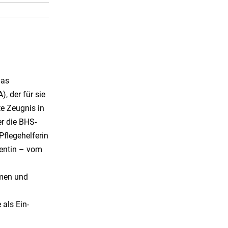
das
, der für sie
e Zeugnis in
r die BHS-
flegehelferin
tentin – vom
mmen und
 als Ein-