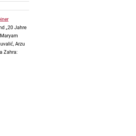
iner
nd „20 Jahre
e Maryam
valić, Arzu
aa Zahra: