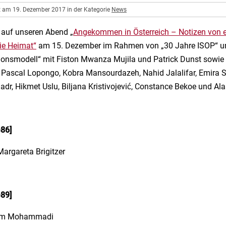
ht am 19. Dezember 2017 in der Kategorie
News
 auf unseren Abend „
Angekommen in Österreich – Notizen von e
ie Heimat“
am 15. Dezember im Rahmen von „30 Jahre ISOP“ u
tionsmodell“ mit Fiston Mwanza Mujila und Patrick Dunst sowi
ascal Lopongo, Kobra Mansourdazeh, Nahid Jalalifar, Emira Su
Sadr, Hikmet Uslu, Biljana Kristivojević, Constance Bekoe und Al
=86]
argareta Brigitzer
=89]
yam Mohammadi