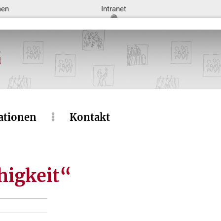
men
Intranet
ationen
Kontakt
higkeit“