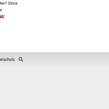
en? Silvia
re
at/
enschutz