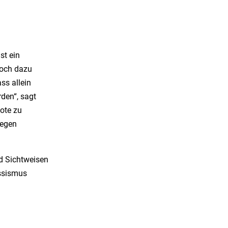
st ein
noch dazu
ss allein
den“, sagt
Note zu
gegen
d Sichtweisen
assismus