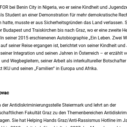
FOR bei Benin City in Nigeria, wo er seine Kindheit und Jugendze
ls Student an einer Demonstration für mehr demokratische Rec
 hatte, musste er aus Sicherheitsgründen das Land verlassen. 
er Budapest und Traiskirchen bis nach Graz, wo er eine zweite 
 In seiner 2015 erschienenen Autobiographie „Ein Leben. Zwei We
m auf seiner Reise ergangen ist, berichtet von seiner Kindheit und
 seiner Integration und seinen Jahren in Österreich – er erzählt 
nd Wegbegleitern, seiner Arbeit als interkultureller Botschafter
t IKU und seinen „Familien“ in Europa und Afrika.
ovac
in der Antidiskriminierungsstelle Steiermark und lehrt an der
schaftlichen Fakultät Graz zu den Themenbereichen Antidiskrim
ragen. Sie hat Helping Hands Graz/Anti-Rassismus Hotline im J