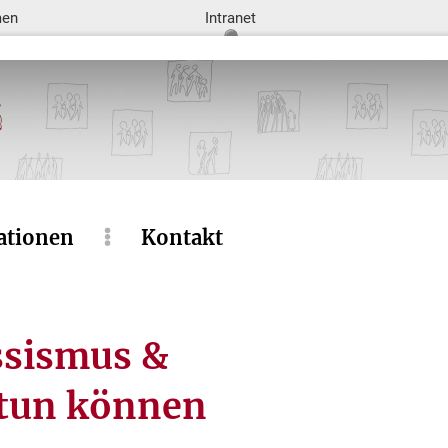
men
Intranet
ationen
Kontakt
ssismus &
 tun können