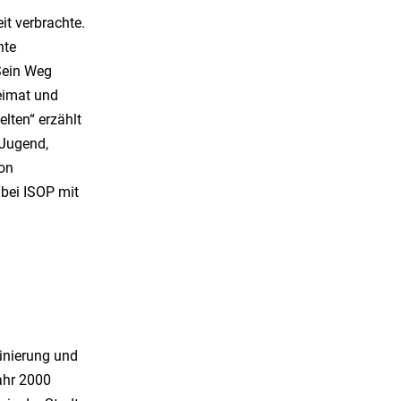
it verbrachte.
hte
Sein Weg
Heimat und
lten“ erzählt
 Jugend,
von
 bei ISOP mit
inierung und
ahr 2000