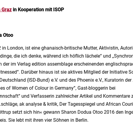
s Graz
in Kooperation mit ISOP
a Otoo
in London, ist eine ghanaisch-britische Mutter, Aktivistin, Autori
 dinge, die ich denke, während ich höflich lächele“ und „Synchron
n der im Verlag edition assemblage erscheinenden englischspra
tnessed“. Darüber hinaus ist sie aktives Mitglied der Initiative 
eutschland (ISD-Bund) e.V. und des Phoenix e.V., Kuratorin der
es of Women of Colour in Germany“, Gast-bloggerin bei
schaft“ und Verfasserin zahlreicher Artikel und Kommentare z
schläge, ak analyse & kritik, Der Tagesspiegel und African Cour
öttrup setzt sich hin« gewann Sharon Dodua Otoo 2016 den Inge
s. Sie lebt mit ihren vier Söhnen in Berlin.