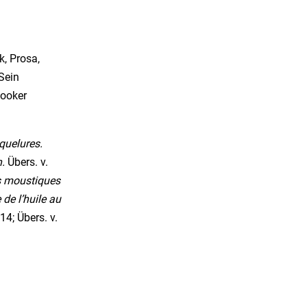
k, Prosa,
 Sein
Booker
quelures.
.
Übers. v.
s moustiques
 de l’huile au
4; Übers. v.