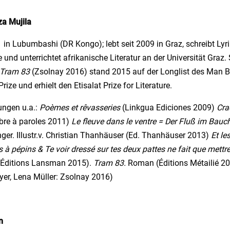
a Mujila
in Lubumbashi (DR Kongo); lebt seit 2009 in Graz, schreibt Lyri
 und unterrichtet afrikanische Literatur an der Universität Graz.
Tram 83
(Zsolnay 2016) stand 2015 auf der Longlist des Man 
Prize und erhielt den Etisalat Prize for Literature.
ungen u.a.:
Poèmes et rêvasseries
(Linkgua Ediciones 2009)
Cra
rbre à paroles 2011)
Le fleuve dans le ventre = Der Fluß im Bauch
ger. Illustr.v. Christian Thanhäuser (Ed. Thanhäuser 2013)
Et le
s à pépins & Te voir dressé sur tes deux pattes ne fait que mettre
Éditions Lansman 2015).
Tram 83.
Roman (Éditions Métailié 201
er, Lena Müller: Zsolnay 2016)
n