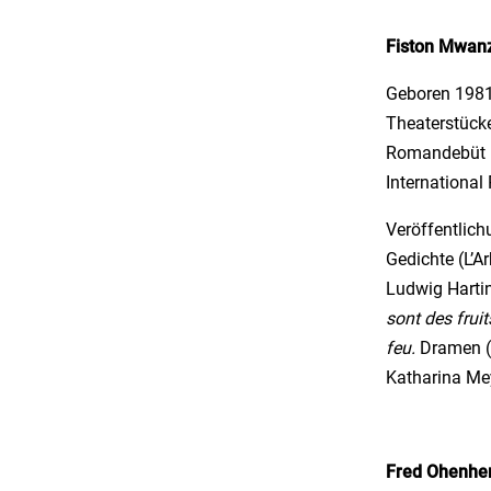
Fiston Mwanz
Geboren 1981 
Theaterstücke
Romandebüt
International 
Veröffentlich
Gedichte (L’A
Ludwig Hartin
sont des fruit
feu.
Dramen (
Katharina Mey
Fred Ohenhe