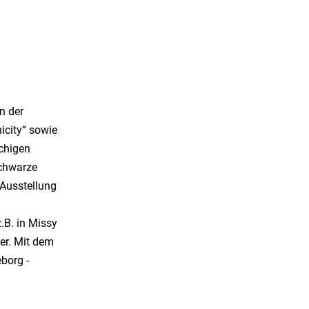
n der
icity“ sowie
chigen
Schwarze
 Ausstellung
.B. in Missy
ier. Mit dem
borg -