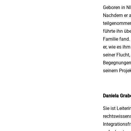
Geboren in NI
Nachdem er a
teilgenommen
führte ihn üb
Familie fand.
er, wie es ih
seiner Flucht,
Begegnungen u
seinem Projek
Daniela Grab
Sie ist Leiter
rechtswissen
Integrationsf