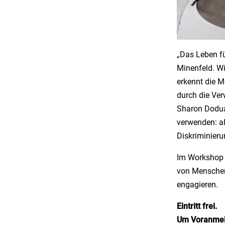
„Das Leben fü
Minenfeld. Wi
erkennt die M
durch die Ver
Sharon Dodua 
verwenden: al
Diskriminier
Im Workshop 
von Menschen 
engagieren.
Eintritt frei.
Um Voranmeld