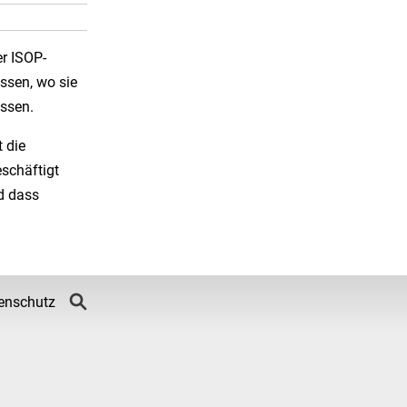
er ISOP-
issen, wo sie
assen.
 die
eschäftigt
nd dass
enschutz