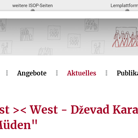
weitere ISOP-Seiten
Lernplattfor
Angebote
Aktuelles
Publik
t >< West - Dževad Kara
 Müden"