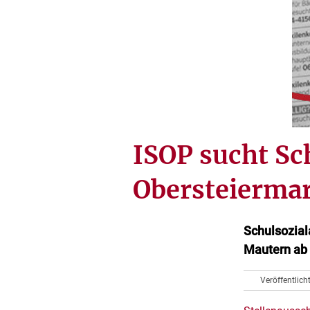
ISOP sucht Sc
Obersteierma
Schulsozial
Mautern ab s
Veröffentlic