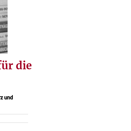
ür die
rz und